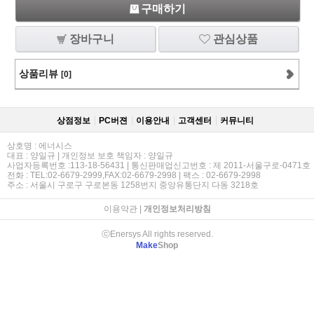
구매하기
장바구니
관심상품
상품리뷰
[0]
상점정보
PC버젼
이용안내
고객센터
커뮤니티
상호명 : 에너시스
대표 : 양일규 | 개인정보 보호 책임자 : 양일규
사업자등록번호 :113-18-56431 | 통신판매업신고번호 : 제 2011-서울구로-0471호
전화 : TEL:02-6679-2999,FAX:02-6679-2998 | 팩스 : 02-6679-2998
주소 : 서울시 구로구 구로본동 1258번지 중앙유통단지 다동 3218호
이용약관
|
개인정보처리방침
ⓒEnersys All rights reserved.
Make
Shop