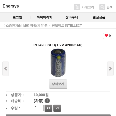
Enersys
카테고리
검색
로그인
마이페이지
장바구니
관심상품
수소충전지(NI-MH) 작업(제작)용
인텔렉트 INTELLECT
0
INT4200SCH(1.2V 4200mAh)
상세보기
상품가 :
10,000
원
배송비 :
(차등)
!
수량 :
+1
-1