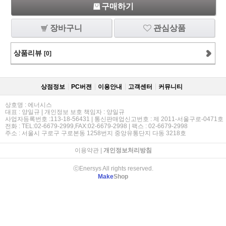
구매하기
장바구니
관심상품
상품리뷰
[0]
상점정보
PC버젼
이용안내
고객센터
커뮤니티
상호명 : 에너시스
대표 : 양일규 | 개인정보 보호 책임자 : 양일규
사업자등록번호 :113-18-56431 | 통신판매업신고번호 : 제 2011-서울구로-0471호
전화 : TEL:02-6679-2999,FAX:02-6679-2998 | 팩스 : 02-6679-2998
주소 : 서울시 구로구 구로본동 1258번지 중앙유통단지 다동 3218호
이용약관
|
개인정보처리방침
ⓒEnersys All rights reserved.
Make
Shop