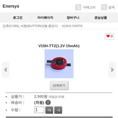
Enersys
카테고리
검색
로그인
마이페이지
장바구니
관심상품
단추(COIN), 버튼(BUTTONS)형 충전지
바르타 VARTA
0
V15H-TT2(1.2V 15mAh)
상세보기
상품가 :
2,500
원
적립금:25원
배송비 :
(차등)
!
수량 :
+1
-1