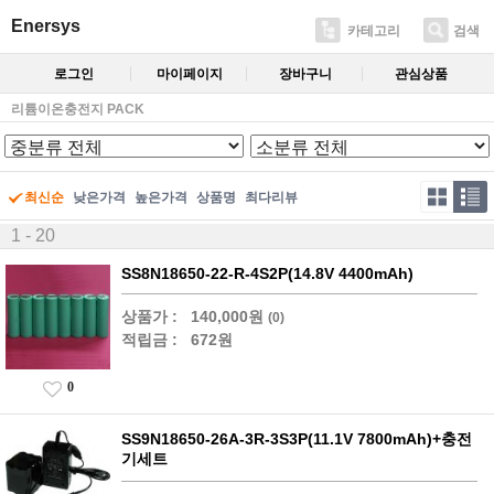
Enersys
카테고리
검색
로그인
마이페이지
장바구니
관심상품
리튬이온충전지 PACK
최신순
낮은가격
높은가격
상품명
최다리뷰
1 - 20
SS8N18650-22-R-4S2P(14.8V 4400mAh)
상품가 :
140,000원
(0)
적립금 :
672원
0
SS9N18650-26A-3R-3S3P(11.1V 7800mAh)+충전
기세트