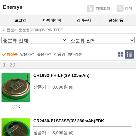
Enersys
카테고리
검색
로그인
마이페이지
장바구니
관심상품
리튬전지 동전형(COIN)3V PIN TYPE
최신순
낮은가격
높은가격
상품명
최다리뷰
1 - 20
CR1632-FH-LF(3V 125mAh)
상품가 :
3,000원
(0)
0
CR2430-F1ST3SF(3V 280mAh)FDK
상품가 :
3,000원
(0)